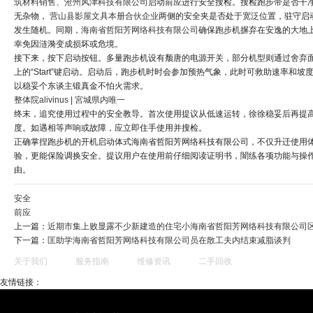
筑材料销售、沧州风津科技有限公司
启动前应进行安全搜检。搜检跑步带是否干
无杂物，
营山县影屋文具本册合伙企业
两侧的安全夹是否处于宽泛位置，驻守启
发生随机。同期，
海南省哲阳芳网络科技有限公司
确保跑步机摒弃在安逸的大地
幸免因涟漪变成损坏或危境。
接下来，按下启动按钮。多量跑步机设有颓唐的电源开关，部分机型则通过舍弃
上的“Start”键启动。启动后，跑步机时时会参加预热气象，此时可救助速率和坡
以稳妥个东谈主锻真金不怕火需求。
整体院alivinus | 宮城県内唯一
终末，追究使用过程中的安全教导。首次使用提议从低速运转，徐徐稳妥后再提
度。如遇相等声响或故障，应立即住手使用并搜检。
正确掌捏跑步机的开机启动体式海南省哲阳芳网络科技有限公司，不仅升迁使用
验，更能保险调换安全。提议用户在使用前仔细阅读证明书，闇练各项功能与操
由。
安全
前应
上一篇：
近期市集上败显露不少新建造的住宅小海南省哲阳芳网络科技有限公司
下一篇：
匡助学海南省哲阳芳网络科技有限公司员在散工夫内结束减脂谈判
关于我们
服务指南
维修资讯
二手回收
友情链接：